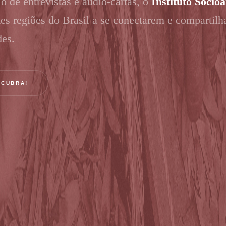
o de entrevistas e áudio-cartas, o
Instituto Socio
tes regiões do Brasil a se conectarem e compartilh
des.
SCUBRA!