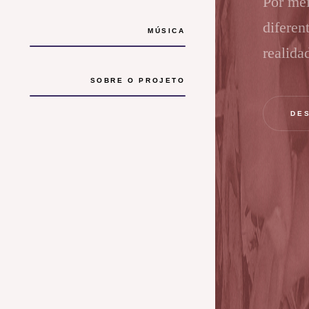
Por mei
diferen
MÚSICA
realida
SOBRE O PROJETO
DE